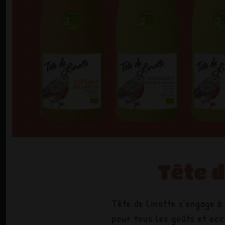
Tête d
Tête de Linotte s’engage à
des appellations représenta
pour tous les goûts et occ