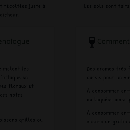
t récoltées juste à
Les sols sont fait
aîcheur.
œnologue
Commenta
e mêlent les
Des arômes très f
L’attaque en
cassis pour un vi
mes floraux et
À consommer entre
 des notes
ou laquées ainsi 
À consommer entre
oissons grillés ou
encore un gratin 