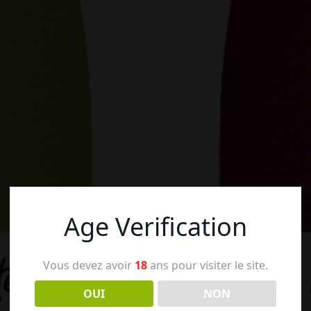
Age Verification
Vous devez avoir
18
ans pour visiter le site.
OUI
NON