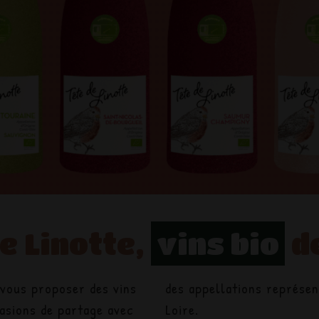
e Linotte,
vins bio
de
 vous proposer des vins
tives de la Vallée de la
asions de partage avec
Loire.