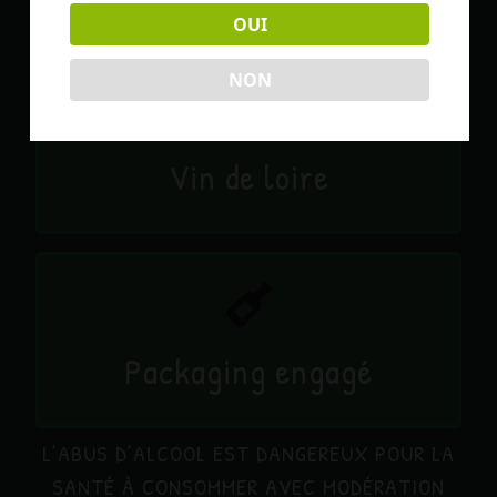
OUI
NON
Vin de loire
Packaging engagé
L’ABUS D’ALCOOL EST DANGEREUX POUR LA
SANTÉ À CONSOMMER AVEC MODÉRATION